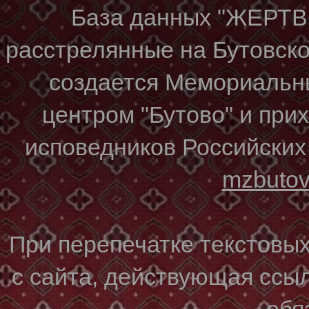
База данных "ЖЕР
расстрелянные на Бутовском
создается Мемориальн
центром "Бутово" и при
исповедников Российских
mzbuto
При перепечатке текстовы
с сайта, действующая ссы
обя