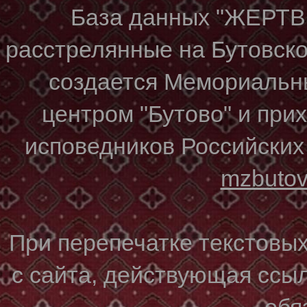
База данных "ЖЕР
расстрелянные на Бутовском
создается Мемориальн
центром "Бутово" и при
исповедников Российских
mzbuto
При перепечатке текстовы
с сайта, действующая ссы
обя