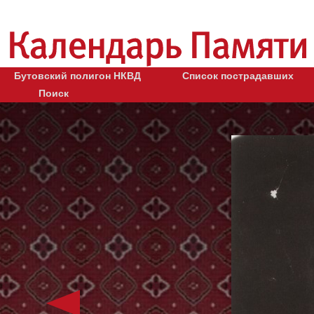
Бутовский полигон НКВД
Список пострадавших
Поиск