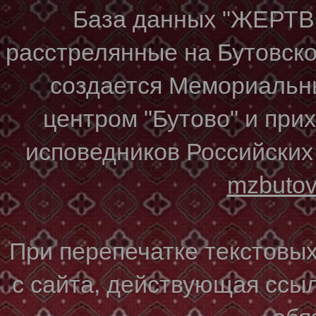
База данных "ЖЕР
расстрелянные на Бутовском
создается Мемориальн
центром "Бутово" и при
исповедников Российских
mzbuto
При перепечатке текстовы
с сайта, действующая ссы