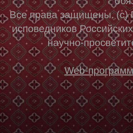
обя
Все права защищены. (с)
исповедников Российски
научно-просветите
Web-программи