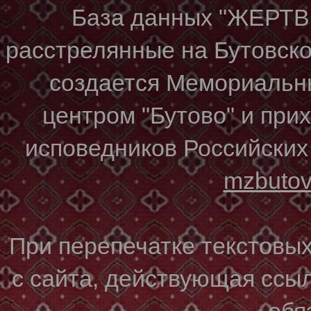
База данных "ЖЕР
расстрелянные на Бутовском
создается Мемориальн
центром "Бутово" и при
исповедников Российских
mzbuto
При перепечатке текстовы
с сайта, действующая ссы
обя