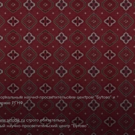
ориальным научно-просветительским центром "Бутово" и
держке РГНФ.
ww.sinodik.ru
строго обязательна.
й научно-просветительский центр "Бутово".