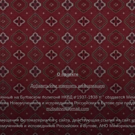
О проекте
Добавить или изменить информацию
е на Бутовском полигоне НКВД в 1937-1938 гг." создается Мем
ама Новомучеников и исповедников Российских в Бутове при под
mzbutovo@gmail.com
азмещении фотоматериалов с сайта, действующая ссылка на сайт
w
омучеников и исповедников Российских в Бутове, АНО Мемориальны