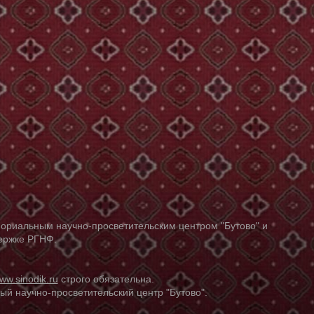
ориальным научно-просветительским центром "Бутово" и
держке РГНФ.
ww.sinodik.ru
строго обязательна.
й научно-просветительский центр "Бутово".