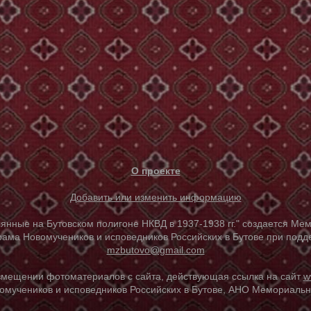
О проекте
Добавить или изменить информацию
е на Бутовском полигоне НКВД в 1937-1938 гг." создается Мем
ама Новомучеников и исповедников Российских в Бутове при под
mzbutovo@gmail.com
азмещении фотоматериалов с сайта, действующая ссылка на сайт
w
омучеников и исповедников Российских в Бутове, АНО Мемориальны