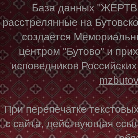
База данных "ЖЕР
расстрелянные на Бутовском
создается Мемориальн
центром "Бутово" и при
исповедников Российских
mzbuto
При перепечатке текстовы
с сайта, действующая ссы
обя