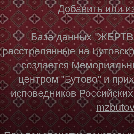
Добавить или 
База данных "ЖЕР
расстрелянные на Бутовском
создается Мемориальн
центром "Бутово" и при
исповедников Российских
mzbuto