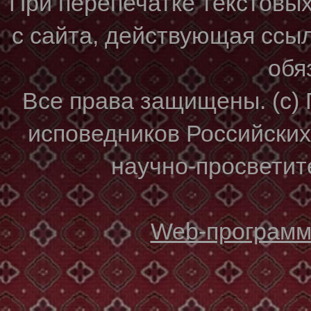
При перепечатке текстовы
с сайта, действующая ссы
обя
Все права защищены. (с)
исповедников Российски
научно-просветите
Web-программи