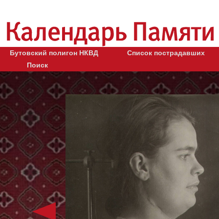
Бутовский полигон НКВД
Список пострадавших
Поиск