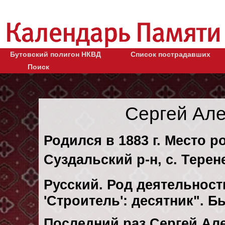
Бутовский полигон НКВД
Список пострадавших
Поиск
Сергей Ал
Родился в 1883 г. Место р
Суздальский р-н, с. Терен
Русский. Род деятельности
'Строитель': десятник". 
Последний раз Сергей Ал