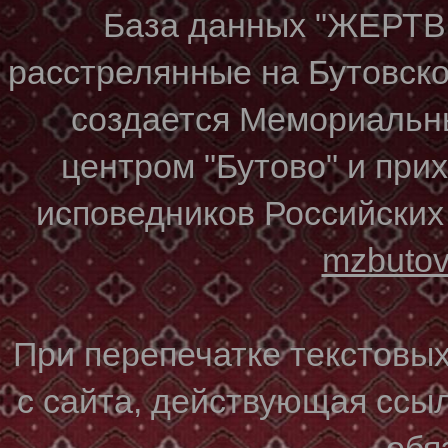
База данных "ЖЕР
расстрелянные на Бутовском
создается Мемориальн
центром "Бутово" и при
исповедников Российских
mzbuto
При перепечатке текстовы
с сайта, действующая ссы
обя