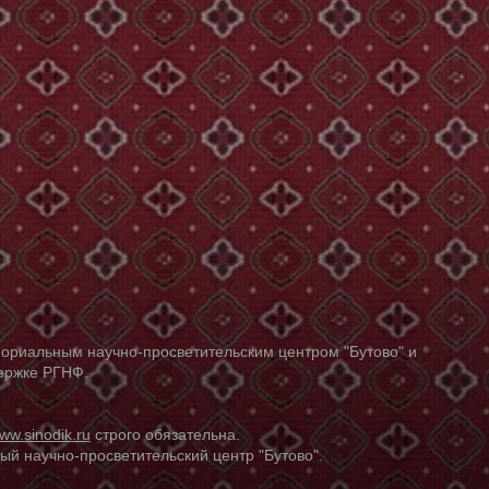
ориальным научно-просветительским центром "Бутово" и
держке РГНФ.
ww.sinodik.ru
строго обязательна.
й научно-просветительский центр "Бутово".