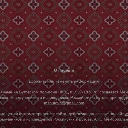
О проекте
Добавить или изменить информацию
е на Бутовском полигоне НКВД в 1937-1938 гг." создается Мем
ама Новомучеников и исповедников Российских в Бутове при под
mzbutovo@gmail.com
азмещении фотоматериалов с сайта, действующая ссылка на сайт
w
омучеников и исповедников Российских в Бутове, АНО Мемориальны