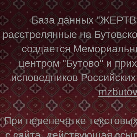
База данных "ЖЕР
расстрелянные на Бутовском
создается Мемориальн
центром "Бутово" и при
исповедников Российских
mzbuto
При перепечатке текстовы
с сайта, действующая ссы