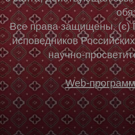
обя
Все права защищены. (с)
исповедников Российски
научно-просветите
Web-программи