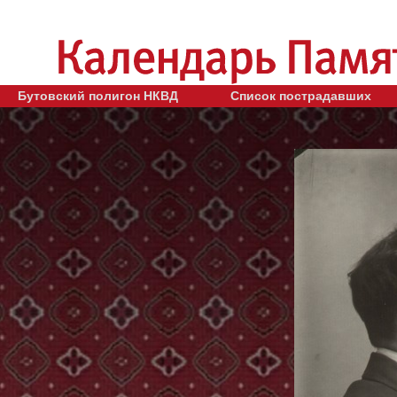
Бутовский полигон НКВД
Список пострадавших