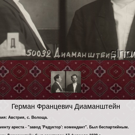
Герман Францевич Диаманштейн
ния: Австрия, с. Волоща.
енту ареста - "завод 'Редуктор': комендант". Был беспартийным.