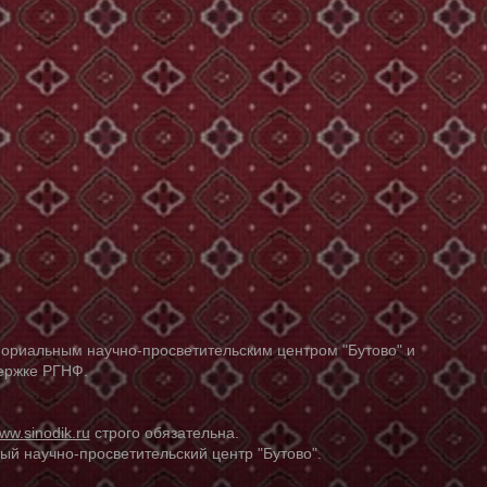
ориальным научно-просветительским центром "Бутово" и
держке РГНФ.
ww.sinodik.ru
строго обязательна.
й научно-просветительский центр "Бутово".