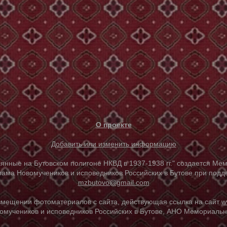
О проекте
Добавить или изменить информацию
е на Бутовском полигоне НКВД в 1937-1938 гг." создается Мем
ама Новомучеников и исповедников Российских в Бутове при под
mzbutovo@gmail.com
азмещении фотоматериалов с сайта, действующая ссылка на сайт
w
омучеников и исповедников Российских в Бутове, АНО Мемориальны