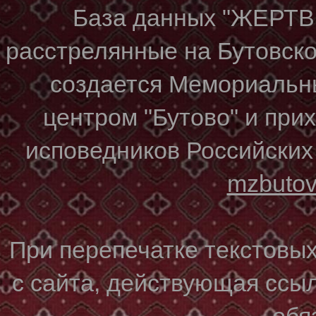
База данных "ЖЕР
расстрелянные на Бутовском
создается Мемориальн
центром "Бутово" и при
исповедников Российских
mzbuto
При перепечатке текстовы
с сайта, действующая ссы
обя