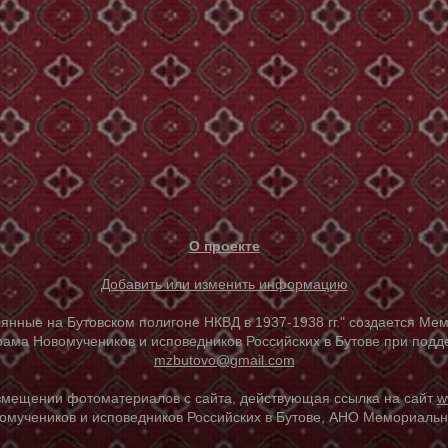
О проекте
Добавить или изменить информацию
е на Бутовском полигоне НКВД в 1937-1938 гг." создается Мем
ама Новомучеников и исповедников Российских в Бутове при под
mzbutovo@gmail.com
азмещении фотоматериалов с сайта, действующая ссылка на сайт
w
омучеников и исповедников Российских в Бутове, АНО Мемориальны