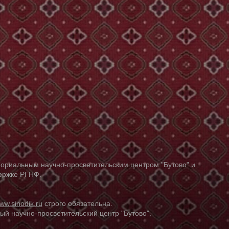
ориальным научно-просветительским центром "Бутово" и
держке РГНФ.
ww.sinodik.ru
строго обязательна.
й научно-просветительский центр "Бутово".