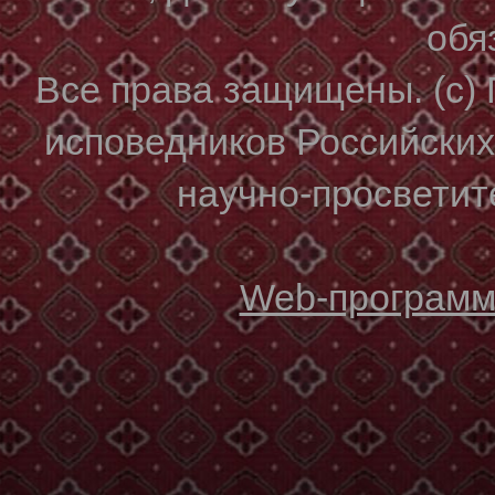
обя
Все права защищены. (с)
исповедников Российски
научно-просветите
Web-программи