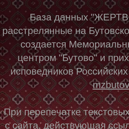
База данных "ЖЕР
расстрелянные на Бутовском
создается Мемориальн
центром "Бутово" и при
исповедников Российских
mzbuto
При перепечатке текстовы
с сайта, действующая ссы