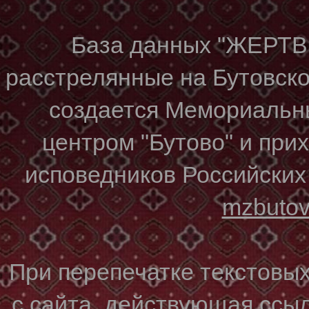
База данных "ЖЕР
расстрелянные на Бутовском
создается Мемориальн
центром "Бутово" и при
исповедников Российских
mzbuto
При перепечатке текстовы
с сайта, действующая ссы