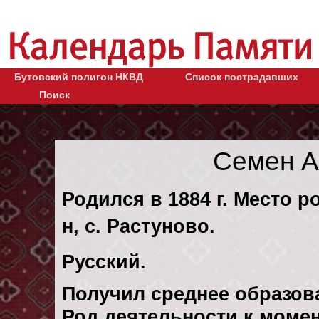
Бутовский полигон НКВД
Список пострадавших
Поиск
Семен А
Родился в 1884 г. Место р
н, с. Растуново.
Русский.
Получил среднее образов
Род деятельности к момен