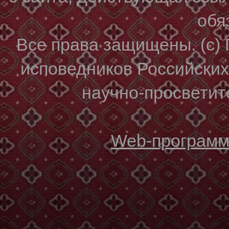
обя
Все права защищены. (с)
исповедников Российски
научно-просветите
Web-программи