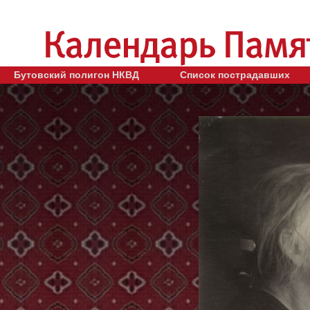
Бутовский полигон НКВД
Список пострадавших