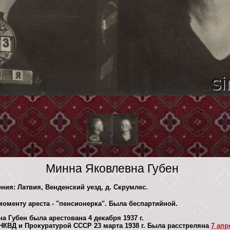
Минна Яковлевна Губен
ения: Латвия, Венденский уезд, д. Скрумлес.
моменту ареста - "пенсионерка". Была беспартийной.
 Губен была арестована 4 декaбря 1937 г.
КВД и Прокуратурой СССР 23 марта 1938 г. Была расстреляна
7 апр