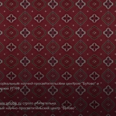
ориальным научно-просветительским центром "Бутово" и
держке РГНФ.
ww.sinodik.ru
строго обязательна.
й научно-просветительский центр "Бутово".