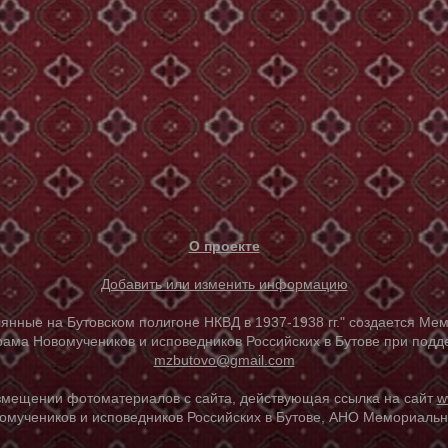
О проекте
Добавить или изменить информацию
е на Бутовском полигоне НКВД в 1937-1938 гг." создается Мем
ама Новомучеников и исповедников Российских в Бутове при под
mzbutovo@gmail.com
азмещении фотоматериалов с сайта, действующая ссылка на сайт
w
омучеников и исповедников Российских в Бутове, АНО Мемориальны