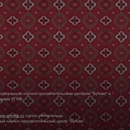
ориальным научно-просветительским центром "Бутово" и
держке РГНФ.
ww.sinodik.ru
строго обязательна.
й научно-просветительский центр "Бутово".