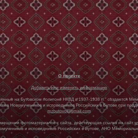
О проекте
Добавить или изменить информацию
е на Бутовском полигоне НКВД в 1937-1938 гг." создается Мем
ама Новомучеников и исповедников Российских в Бутове при под
mzbutovo@gmail.com
азмещении фотоматериалов с сайта, действующая ссылка на сайт
w
омучеников и исповедников Российских в Бутове, АНО Мемориальны