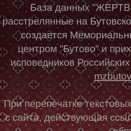
База данных "ЖЕР
расстрелянные на Бутовском
создается Мемориальн
центром "Бутово" и при
исповедников Российских
mzbuto
При перепечатке текстовы
с сайта, действующая ссы
обя