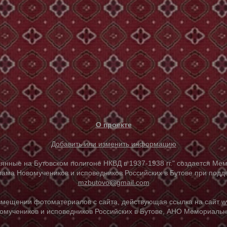
О проекте
Добавить или изменить информацию
е на Бутовском полигоне НКВД в 1937-1938 гг." создается Мем
ама Новомучеников и исповедников Российских в Бутове при под
mzbutovo@gmail.com
азмещении фотоматериалов с сайта, действующая ссылка на сайт
w
омучеников и исповедников Российских в Бутове, АНО Мемориальны