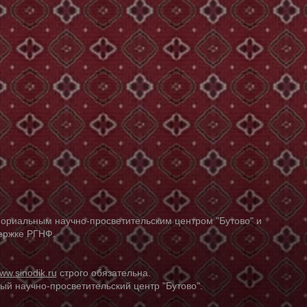
ориальным научно-просветительским центром "Бутово" и
держке РГНФ.
ww.sinodik.ru
строго обязательна.
й научно-просветительский центр "Бутово".