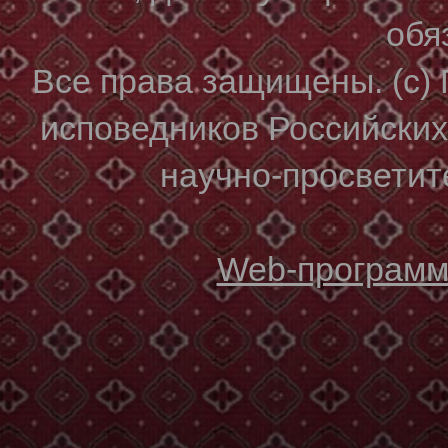
обя
Все права защищены. (с)
исповедников Российски
научно-просветите
Web-программи