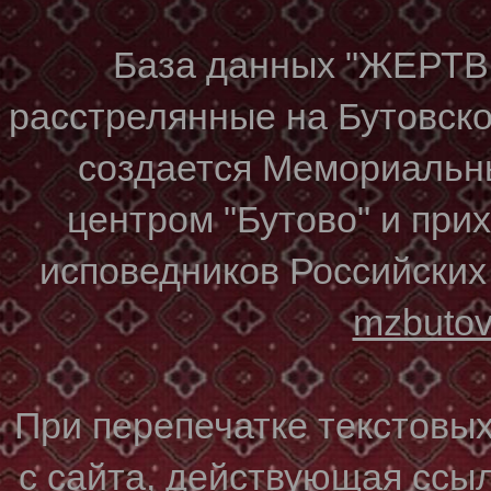
База данных "ЖЕР
расстрелянные на Бутовском
создается Мемориальн
центром "Бутово" и при
исповедников Российских
mzbuto
При перепечатке текстовы
с сайта, действующая ссы