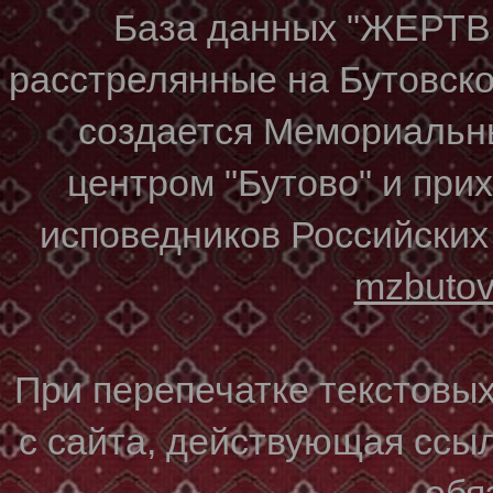
База данных "ЖЕР
расстрелянные на Бутовском
создается Мемориальн
центром "Бутово" и при
исповедников Российских
mzbuto
При перепечатке текстовы
с сайта, действующая ссы
обя