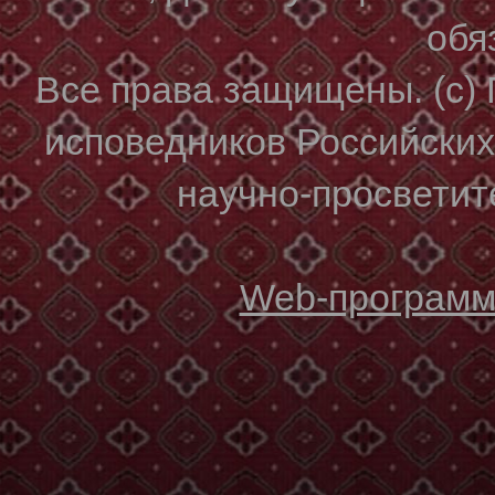
обя
Все права защищены. (с)
исповедников Российски
научно-просветите
Web-программи