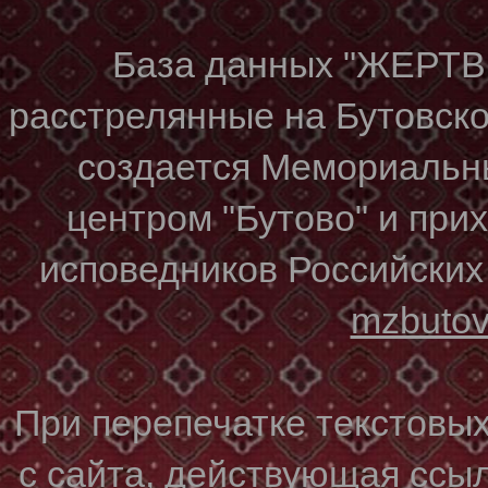
База данных "ЖЕР
расстрелянные на Бутовском
создается Мемориальн
центром "Бутово" и при
исповедников Российских
mzbuto
При перепечатке текстовы
с сайта, действующая ссы