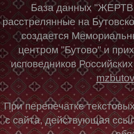
База данных "ЖЕР
расстрелянные на Бутовском
создается Мемориальн
центром "Бутово" и при
исповедников Российских
mzbuto
При перепечатке текстовы
с сайта, действующая ссы
обя