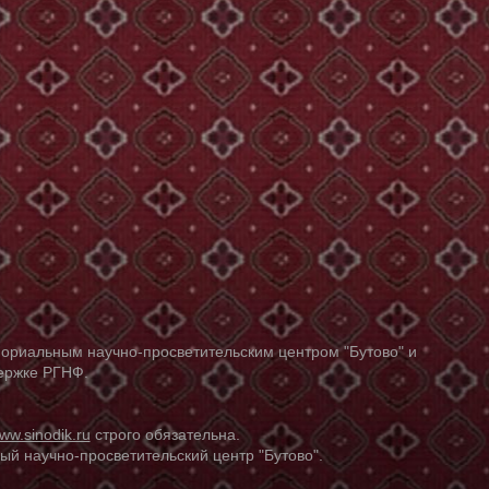
ориальным научно-просветительским центром "Бутово" и
держке РГНФ.
ww.sinodik.ru
строго обязательна.
й научно-просветительский центр "Бутово".