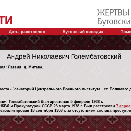
Даты расстрелов
Бутовский синодик
Помо
Андрей Николаевич Голембатовский
ия: Латвия, д. Митава.
еста - "санаторий Центрального Военного института , ст. Болшево: 
вич Голембатовский был арестован 5 февраля 1938 г.
КВД и Прокуратурой СССР 23 марта 1938 г. Был расстрелян
7 апреля
абилитирован 18 сентября 1958 г. за отсутствием состава преступл