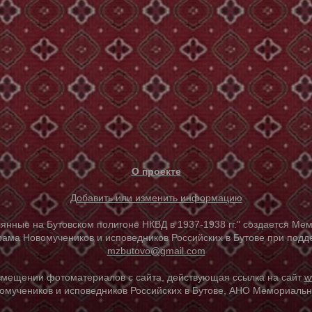
О проекте
Добавить или изменить информацию
е на Бутовском полигоне НКВД в 1937-1938 гг." создается Мем
ама Новомучеников и исповедников Российских в Бутове при под
mzbutovo@gmail.com
азмещении фотоматериалов с сайта, действующая ссылка на сайт
w
омучеников и исповедников Российских в Бутове, АНО Мемориальны