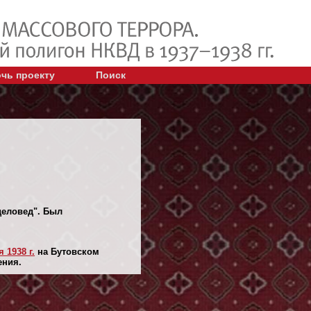
чь проекту
Поиск
деловед". Был
 1938 г.
на Бутовском
ения.