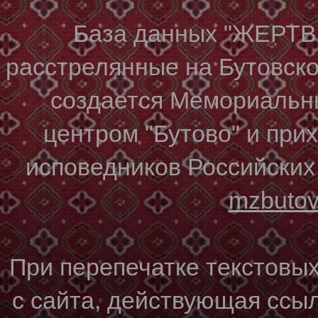
База данных "ЖЕР
расстрелянные на Бутовском
создается Мемориальн
центром "Бутово" и при
исповедников Российских
mzbuto
При перепечатке текстовы
с сайта, действующая ссы