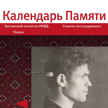
Бутовский полигон НКВД
Список пострадавших
Поиск