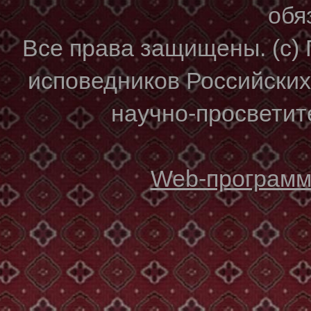
обя
Все права защищены. (с)
исповедников Российски
научно-просветите
Web-программи