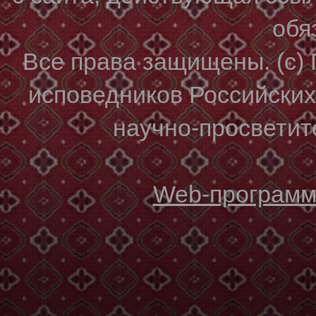
обя
Все права защищены. (с)
исповедников Российски
научно-просветите
Web-программи