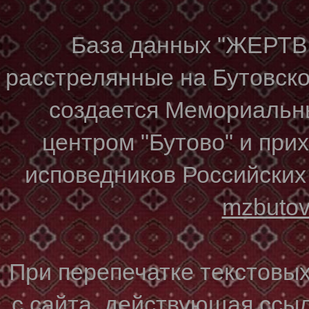
База данных "ЖЕР
расстрелянные на Бутовском
создается Мемориальн
центром "Бутово" и при
исповедников Российских
mzbuto
При перепечатке текстовы
с сайта, действующая ссы