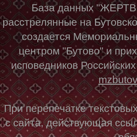
База данных "ЖЕР
расстрелянные на Бутовском
создается Мемориальн
центром "Бутово" и при
исповедников Российских
mzbuto
При перепечатке текстовы
с сайта, действующая ссы
обя