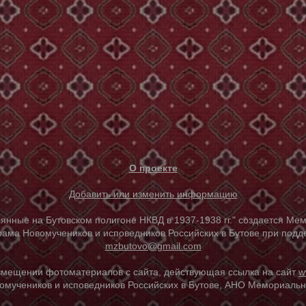
О проекте
Добавить или изменить информацию
е на Бутовском полигоне НКВД в 1937-1938 гг." создается Мем
ама Новомучеников и исповедников Российских в Бутове при под
mzbutovo@gmail.com
азмещении фотоматериалов с сайта, действующая ссылка на сайт
w
омучеников и исповедников Российских в Бутове, АНО Мемориальны