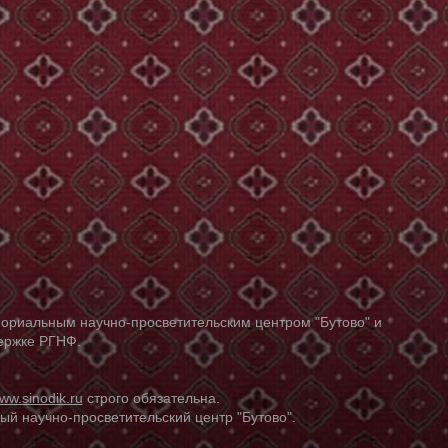
ориальным научно-просветительским центром "Бутово" и
держке РГНФ.
ww.sinodik.ru
строго обязательна.
й научно-просветительский центр "Бутово".