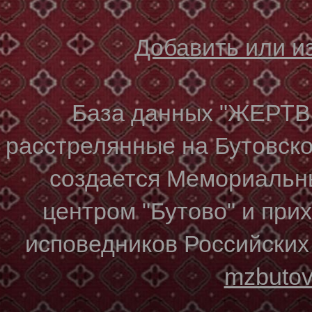
Добавить или 
База данных "ЖЕР
расстрелянные на Бутовском
создается Мемориальн
центром "Бутово" и при
исповедников Российских
mzbuto