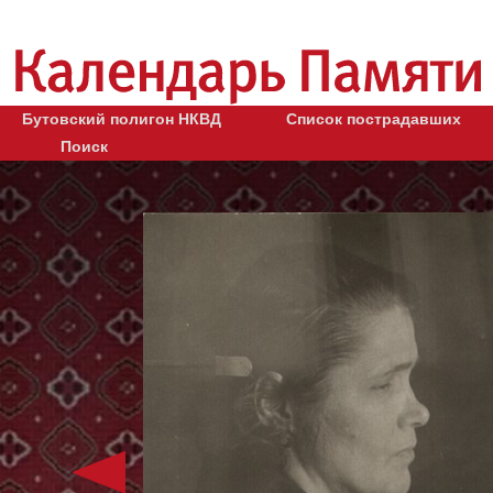
Бутовский полигон НКВД
Список пострадавших
Поиск