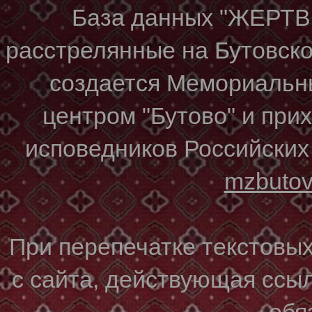
База данных "ЖЕР
расстрелянные на Бутовском
создается Мемориальн
центром "Бутово" и при
исповедников Российских
mzbuto
При перепечатке текстовы
с сайта, действующая ссы
обя