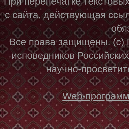
При перепечатке текстовы
с сайта, действующая ссы
обя
Все права защищены. (с)
исповедников Российски
научно-просветите
Web-программи