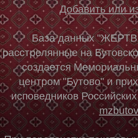
Добавить или 
База данных "ЖЕР
расстрелянные на Бутовском
создается Мемориальн
центром "Бутово" и при
исповедников Российских
mzbuto