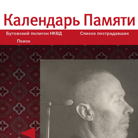
Бутовский полигон НКВД
Список пострадавших
Поиск