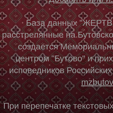
База данных "ЖЕР
расстрелянные на Бутовском
создается Мемориальн
центром "Бутово" и при
исповедников Российских
mzbuto
При перепечатке текстовы