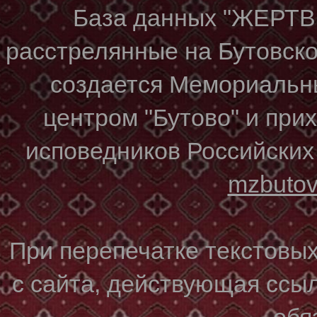
База данных "ЖЕР
расстрелянные на Бутовском
создается Мемориальн
центром "Бутово" и при
исповедников Российских
mzbuto
При перепечатке текстовы
с сайта, действующая ссы
обя