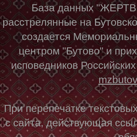
База данных "ЖЕР
расстрелянные на Бутовском
создается Мемориальн
центром "Бутово" и при
исповедников Российских
mzbuto
При перепечатке текстовы
с сайта, действующая ссы
обя