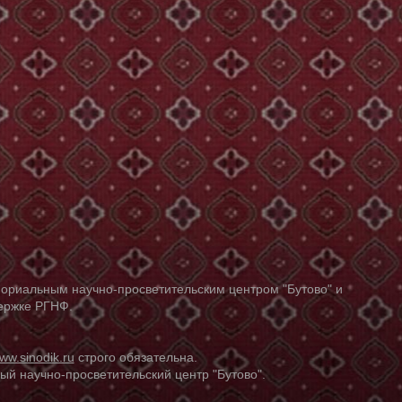
ориальным научно-просветительским центром "Бутово" и
держке РГНФ.
ww.sinodik.ru
строго обязательна.
й научно-просветительский центр "Бутово".