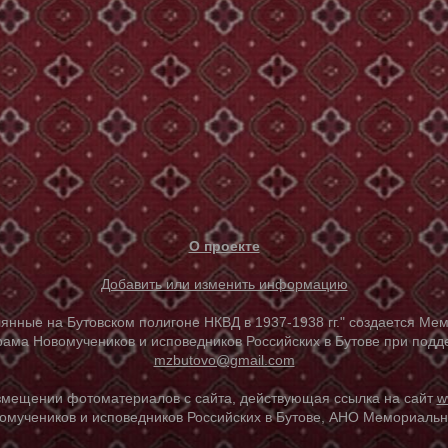
О проекте
Добавить или изменить информацию
е на Бутовском полигоне НКВД в 1937-1938 гг." создается Мем
ама Новомучеников и исповедников Российских в Бутове при под
mzbutovo@gmail.com
азмещении фотоматериалов с сайта, действующая ссылка на сайт
w
омучеников и исповедников Российских в Бутове, АНО Мемориальны