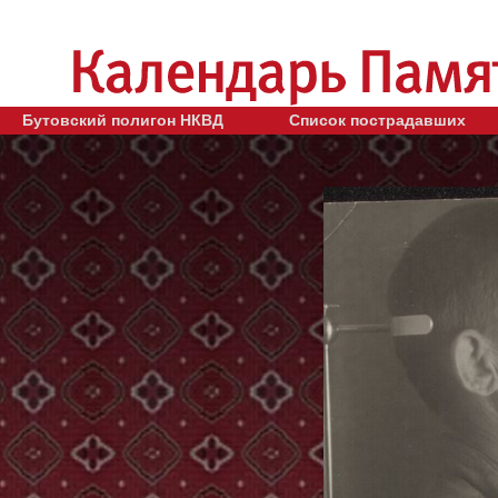
Бутовский полигон НКВД
Список пострадавших