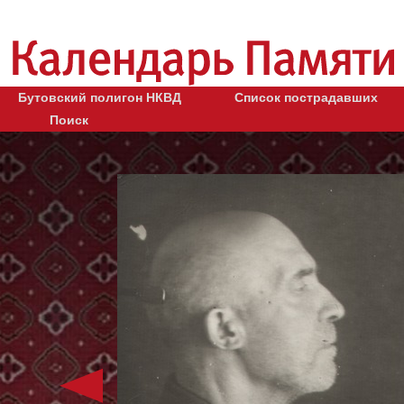
Бутовский полигон НКВД
Список пострадавших
Поиск