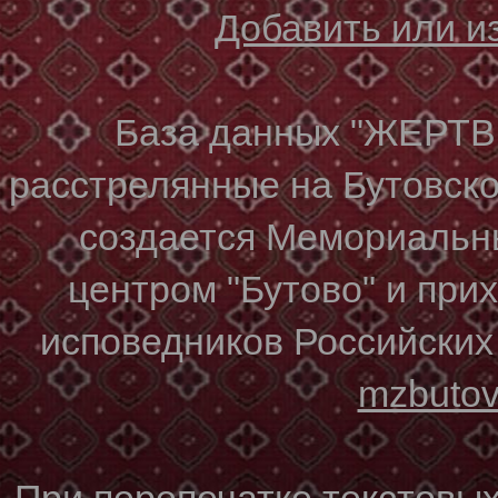
Добавить или 
База данных "ЖЕР
расстрелянные на Бутовском
создается Мемориальн
центром "Бутово" и при
исповедников Российских
mzbuto
При перепечатке текстовы