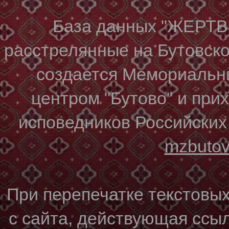
База данных "ЖЕР
расстрелянные на Бутовском
создается Мемориальн
центром "Бутово" и при
исповедников Российских
mzbuto
При перепечатке текстовы
с сайта, действующая ссы