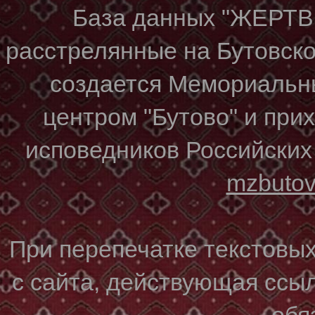
База данных "ЖЕР
расстрелянные на Бутовском
создается Мемориальн
центром "Бутово" и при
исповедников Российских
mzbuto
При перепечатке текстовы
с сайта, действующая ссы
обя