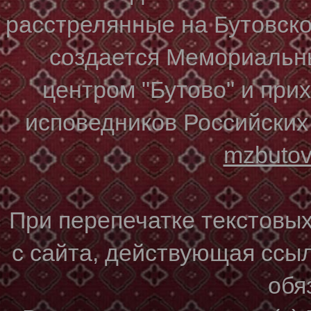
расстрелянные на Бутовском
создается Мемориальн
центром "Бутово" и при
исповедников Российских
mzbuto
При перепечатке текстовы
с сайта, действующая ссы
обя