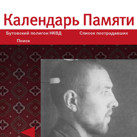
Бутовский полигон НКВД
Список пострадавших
Поиск