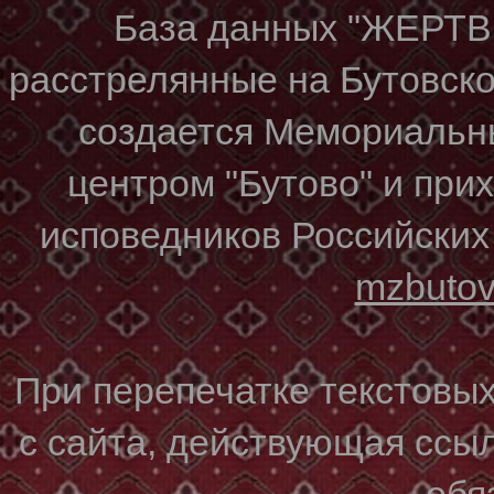
База данных "ЖЕР
расстрелянные на Бутовском
создается Мемориальн
центром "Бутово" и при
исповедников Российских
mzbuto
При перепечатке текстовы
с сайта, действующая ссы
обя