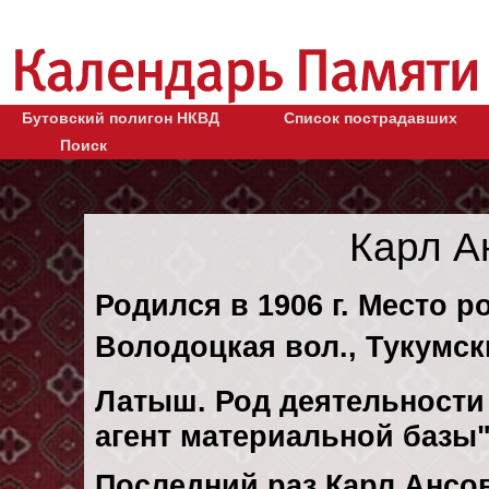
Бутовский полигон НКВД
Список пострадавших
Поиск
Карл А
Родился в 1906 г. Место р
Володоцкая вол., Тукумск
Латыш. Род деятельности 
агент материальной базы
Последний раз Карл Ансо