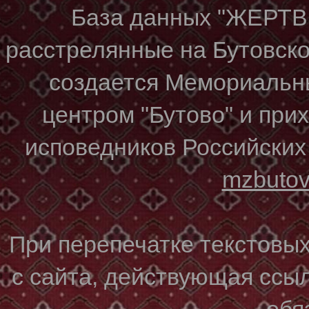
База данных "ЖЕР
расстрелянные на Бутовском
создается Мемориальн
центром "Бутово" и при
исповедников Российских
mzbuto
При перепечатке текстовы
с сайта, действующая ссы
обя