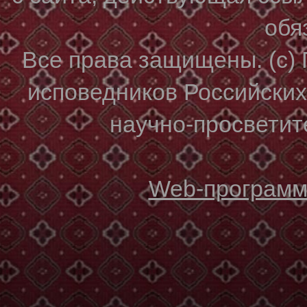
обя
Все права защищены. (с)
исповедников Российски
научно-просветите
Web-программи