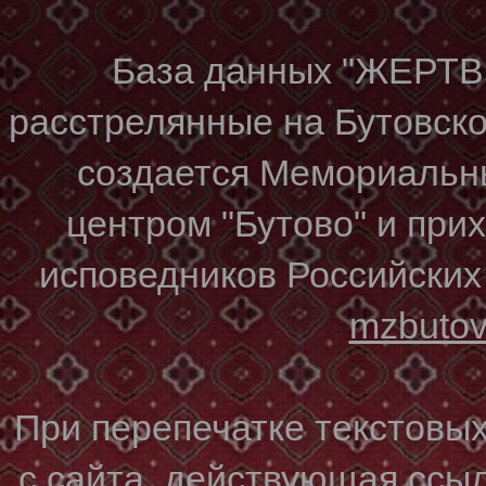
База данных "ЖЕР
расстрелянные на Бутовском
создается Мемориальн
центром "Бутово" и при
исповедников Российских
mzbuto
При перепечатке текстовы
с сайта, действующая ссы