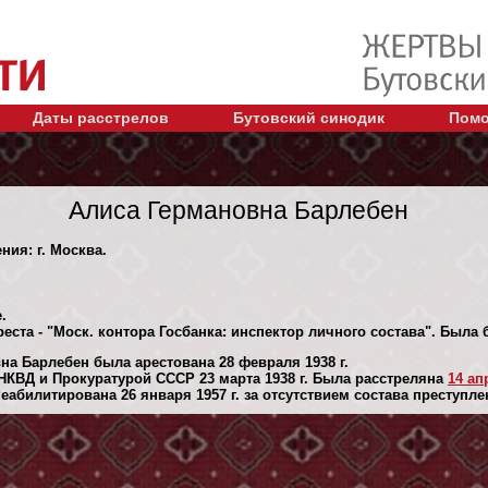
Даты расстрелов
Бутовский синодик
Помо
Алиса Германовна Барлебен
ния: г. Москва.
.
еста - "Моск. контора Госбанка: инспектор личного состава". Была 
на Барлебен была арестована 28 февраля 1938 г.
КВД и Прокуратурой СССР 23 марта 1938 г. Была расстреляна
14 ап
абилитирована 26 января 1957 г. за отсутствием состава преступле