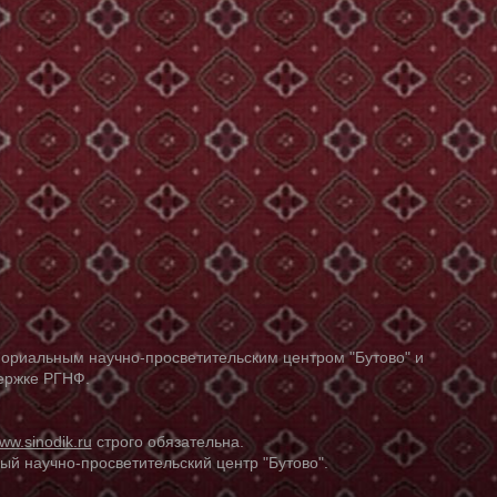
ориальным научно-просветительским центром "Бутово" и
держке РГНФ.
ww.sinodik.ru
строго обязательна.
й научно-просветительский центр "Бутово".