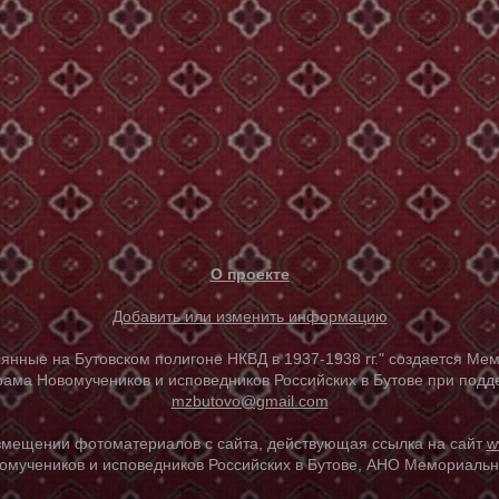
О проекте
Добавить или изменить информацию
е на Бутовском полигоне НКВД в 1937-1938 гг." создается Мем
ама Новомучеников и исповедников Российских в Бутове при под
mzbutovo@gmail.com
азмещении фотоматериалов с сайта, действующая ссылка на сайт
w
омучеников и исповедников Российских в Бутове, АНО Мемориальны