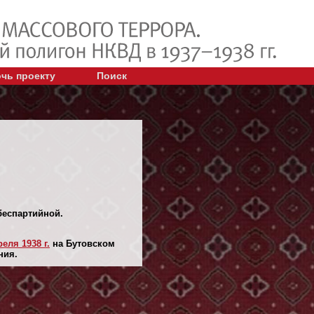
чь проекту
Поиск
беспартийной.
реля 1938 г.
на Бутовском
ния.