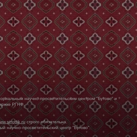
ориальным научно-просветительским центром "Бутово" и
держке РГНФ.
ww.sinodik.ru
строго обязательна.
й научно-просветительский центр "Бутово".