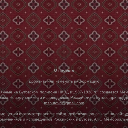
О проекте
Добавить или изменить информацию
е на Бутовском полигоне НКВД в 1937-1938 гг." создается Мем
ама Новомучеников и исповедников Российских в Бутове при под
mzbutovo@gmail.com
азмещении фотоматериалов с сайта, действующая ссылка на сайт
w
омучеников и исповедников Российских в Бутове, АНО Мемориальны