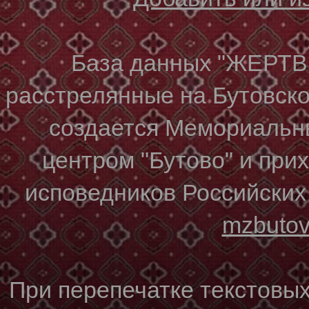
База данных "ЖЕР
расстрелянные на Бутовском
создается Мемориальн
центром "Бутово" и при
исповедников Российских
mzbuto
При перепечатке текстовы