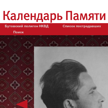
Бутовский полигон НКВД
Список пострадавших
Поиск